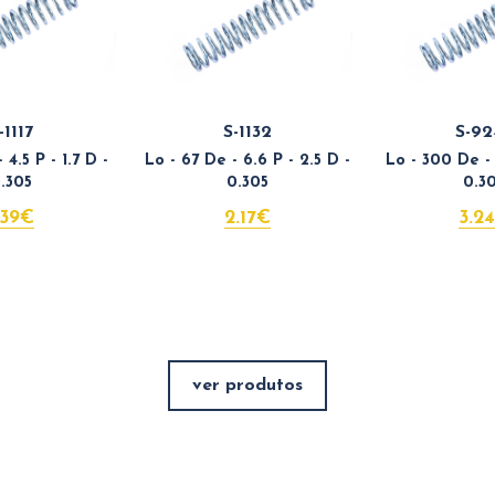
-1117
S-1132
S-92
 4.5 P - 1.7 D -
Lo - 67 De - 6.6 P - 2.5 D -
Lo - 300 De - 2
.305
0.305
0.3
.39€
2.17€
3.2
ver produtos