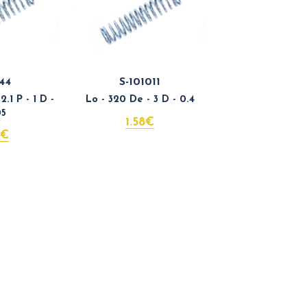
44
S-101011
.1 P - 1 D -
Lo - 320 De - 3 D - 0.4
05
1.58€
4€