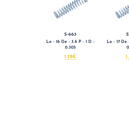
S-663
S
Lo - 16 De - 3.6 P - 1 D -
Lo - 17 De -
0.305
0
1.78€
1