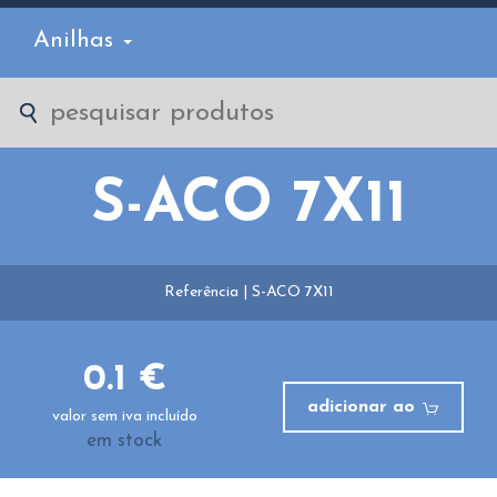
Anilhas
S-ACO 7X11
Referência | S-ACO 7X11
0.1 €
adicionar ao
valor sem iva incluído
em stock