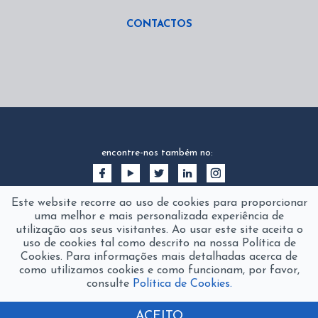
CONTACTOS
encontre-nos também no:
Este website recorre ao uso de cookies para proporcionar
uma melhor e mais personalizada experiência de
utilização aos seus visitantes. Ao usar este site aceita o
uso de cookies tal como descrito na nossa Política de
Cookies. Para informações mais detalhadas acerca de
como utilizamos cookies e como funcionam, por favor,
consulte
Política de Cookies.
2016 © fanamol
product of
The Silver Factory
ACEITO