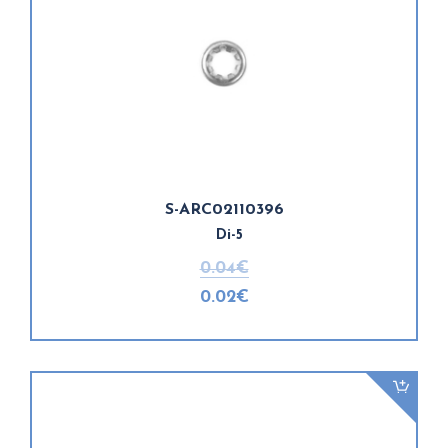
S-ARC02110396
Di-5
0.04€
0.02€