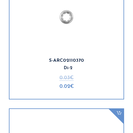
S-ARC02110370
Di-2
0.03€
0.02€