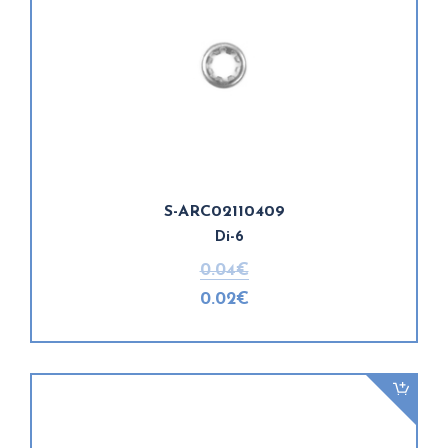
S-ARC02110409
Di-6
0.04€
0.02€