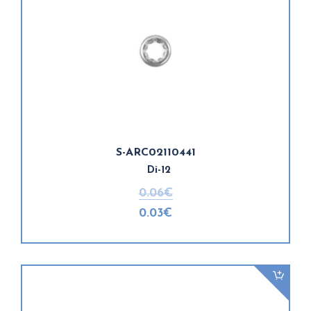
S-ARC02110441
Di-12
0.06€
0.03€