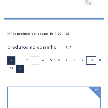
Nº de produtos por página
12
|
20
|
28
produtos no carrinho:
«
1
2
...
4
5
6
7
8
9
10
11
12
»