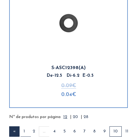
S-ASC12398(A)
De-12.5 Di-6.2 E-0.5
0.09€
0.04€
Nº de produtos por página
12
|
20
|
28
«
1
2
...
4
5
6
7
8
9
10
11