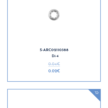
S-ARC02110388
Di-4
0.04€
0.02€