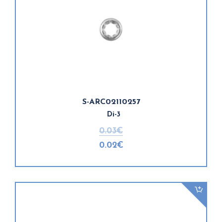
S-ARC02110257
Di-3
0.03€
0.02€