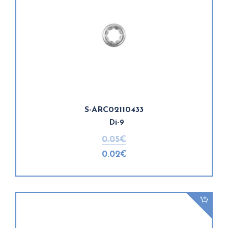
S-ARC02110433
Di-9
0.05€
0.02€