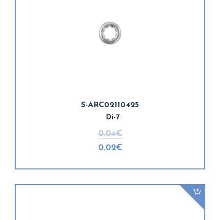
S-ARC02110425
Di-7
0.04€
0.02€