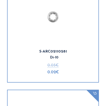
S-ARC02110281
Di-10
0.05€
0.02€