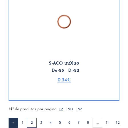
S-ACO 22X28
De-28 Di-22
0.34€
Nº de produtos por página
12
|
20
|
28
«
1
2
3
4
5
6
7
8
...
11
12