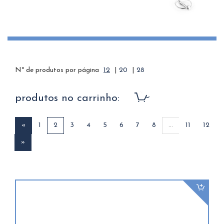
Nº de produtos por página
12
|
20
|
28
produtos no carrinho:
«
1
2
3
4
5
6
7
8
...
11
12
»