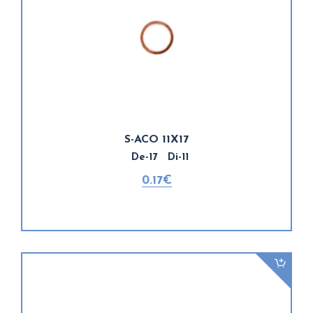
S-ACO 11X17
De-17 Di-11
0.17€