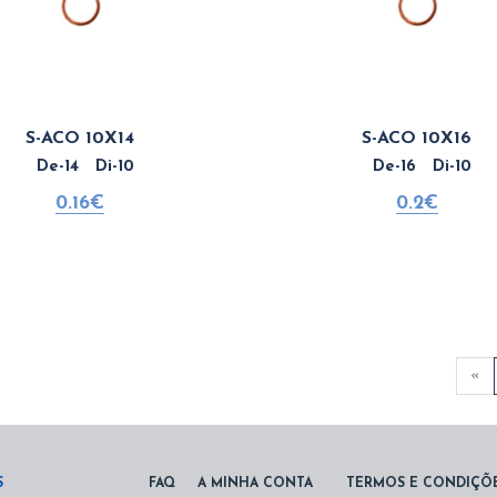
S-ACO 10X14
S-ACO 10X16
De-14 Di-10
De-16 Di-10
0.16€
0.2€
«
S
FAQ
A MINHA CONTA
TERMOS E CONDIÇÕ