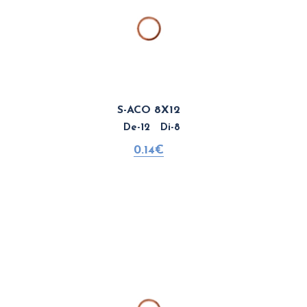
S-ACO 8X12
De-12 Di-8
0.14€