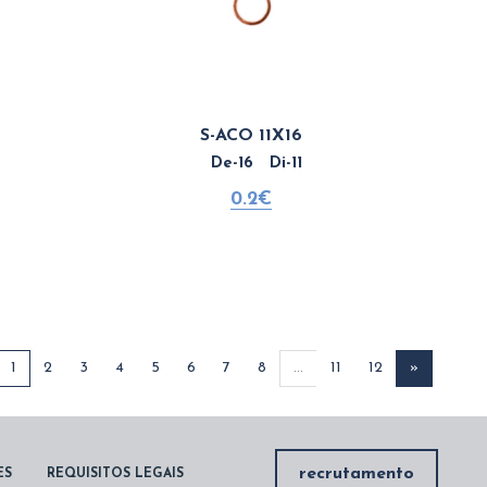
S-ACO 11X16
De-16 Di-11
0.2€
1
2
3
4
5
6
7
8
...
11
12
»
recrutamento
ES
REQUISITOS LEGAIS