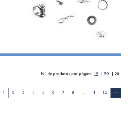
Nº de produtos por página
12
|
20
|
28
1
2
3
4
5
6
7
8
...
11
12
»