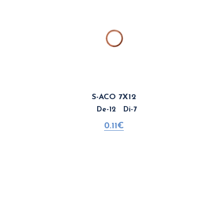
S-ACO 7X12
De-12 Di-7
0.11€