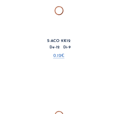
S-ACO 9X12
De-12 Di-9
0.12€