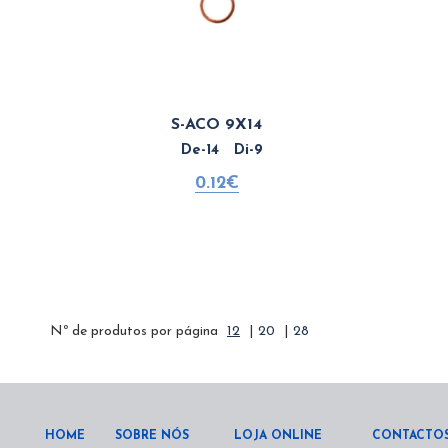
S-ACO 9X14
De-14 Di-9
0.12€
Nº de produtos por página
12
|
20
|
28
HOME
SOBRE NÓS
LOJA ONLINE
CONTACTO