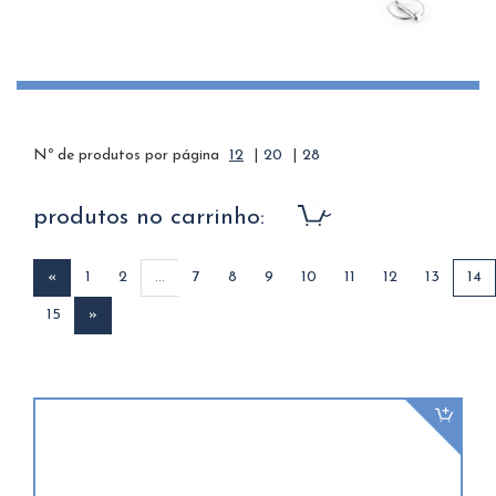
Nº de produtos por página
12
|
20
|
28
produtos no carrinho:
«
1
2
...
7
8
9
10
11
12
13
14
15
»