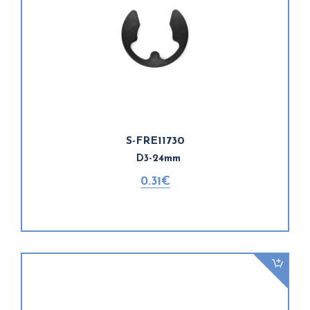
S-FRE11730
D3-24mm
0.31€