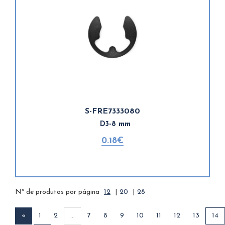
S-FRE7333080
D3-8 mm
0.18€
Nº de produtos por página
12
|
20
|
28
«
1
2
...
7
8
9
10
11
12
13
14