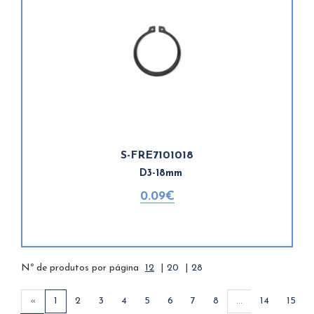
S-FRE7101018
D3-18mm
0.09€
Nº de produtos por página
12
|
20
|
28
«
1
2
3
4
5
6
7
8
...
14
15