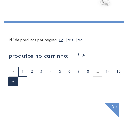
Nº de produtos por página
12
|
20
|
28
produtos no carrinho:
«
1
2
3
4
5
6
7
8
...
14
15
»