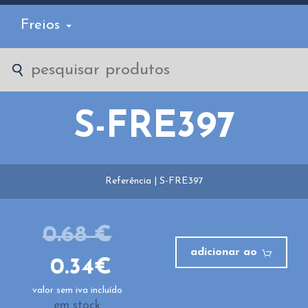
Freios
S-FRE397
Referência | S-FRE397
0.68 €
adicionar ao
0.34€
valor sem iva incluído
em stock