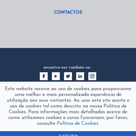
CONTACTOS
encontre-nos também no:
Este website recorre ao uso de cookies para proporcionar
uma melhor e mais personalizada experiência de
utilização aos seus visitantes. Ao usar este site aceita o
uso de cookies tal como descrito na nossa Política de
Cookies. Para informações mais detalhadas acerca de
como utilizamos cookies e como funcionam, por favor,
consulte
Política de Cookies.
2016 © fanamol
product of
The Silver Factory