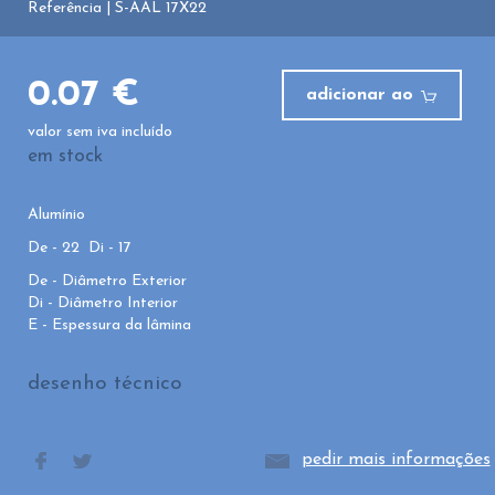
Referência | S-AAL 17X22
0.07 €
adicionar ao
valor sem iva incluído
em stock
Alumínio
De - 22 Di - 17
De - Diâmetro Exterior
Di - Diâmetro Interior
E - Espessura da lâmina
desenho técnico
pedir mais informações