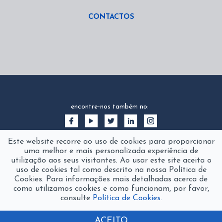
CONTACTOS
encontre-nos também no:
Este website recorre ao uso de cookies para proporcionar
uma melhor e mais personalizada experiência de
utilização aos seus visitantes. Ao usar este site aceita o
uso de cookies tal como descrito na nossa Política de
Cookies. Para informações mais detalhadas acerca de
como utilizamos cookies e como funcionam, por favor,
consulte
Política de Cookies.
2016 © fanamol
product of
The Silver Factory
ACEITO