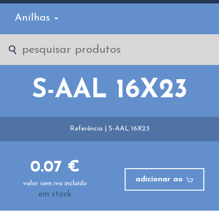
Anilhas
S-AAL 16X23
Referência | S-AAL 16X23
0.07 €
adicionar ao
valor sem iva incluído
em stock